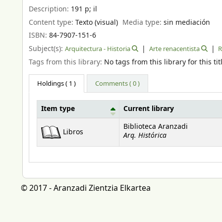
Description:
191 p
;
il
Content type:
Texto (visual)
Media type:
sin mediación
ISBN:
84-7907-151-6
Subject(s):
Arquitectura - Historia
Arte renacentista
R
Tags from this library:
No tags from this library for this tit
Holdings
( 1 )
Comments ( 0 )
Item type
Current library
Holdings
Biblioteca Aranzadi
Libros
Arq. Histórica
© 2017 - Aranzadi Zientzia Elkartea