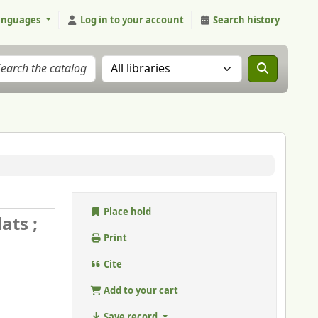
anguages
Log in to your account
Search history
Search the catalog in:
Place hold
ats ;
Print
Cite
Add to your cart
Save record