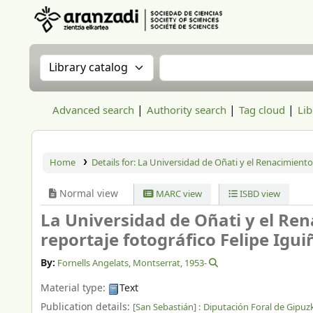
Aranzadi Zientzia Elkartea Liburutegia
Search the catalog by:
Search the catalog
Advanced search
Authority search
Tag cloud
Lib
Home
Details for:
La Universidad de Oñati y el Renacimiento
Normal view
MARC view
ISBD view
La Universidad de Oñati y el Re
reportaje fotográfico Felipe Iguiñ
By:
Fornells Angelats, Montserrat
, 1953-
Material type:
Text
Publication details:
[San Sebastián] :
Diputación Foral de Gipu