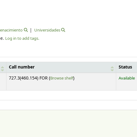
enacimiento
Universidades
le.
Log in to add tags.
Call number
Status
(Opens below)
727.3(460.154) FOR (
Browse shelf
)
Available