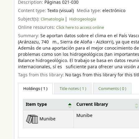
Description:
Páginas 021-030
Content type:
Texto (visual)
Media type:
electrónico
Subject(s):
Climatología
Hidrogeología
Online resources:
Click here to access online
Summary:
Se aportan datos sobre el clima en el País V
(Aránzazu, 740 m., Sierra de Aloña - Aizkorri), ya que es
Además de una aportación para el mejor conocimiento del
problemas como son los hidrogeológicos (tan importantes
Balance hidrogeológico. El trabajo se basa en datos re
internacionales, sí es suficiente para ofrecer una visión
Tags from this library:
No tags from this library for this tit
Holdings
( 1 )
Title notes ( 1 )
Comments ( 0 )
Item type
Current library
Holdings
Munibe
Munibe