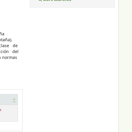
aña
ntaña).
 clase de
cción del
ún normas
n