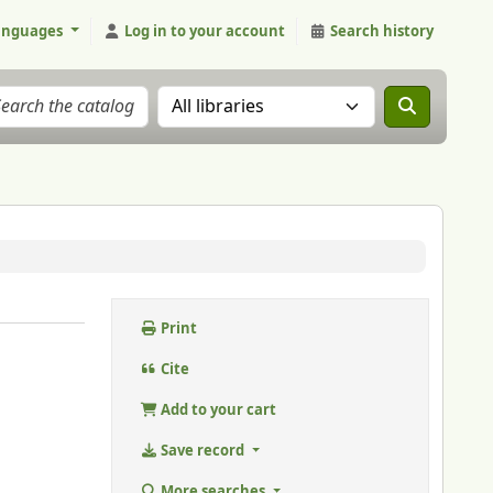
anguages
Log in to your account
Search history
Search the catalog in:
Print
u
Cite
Add to your cart
Save record
More searches