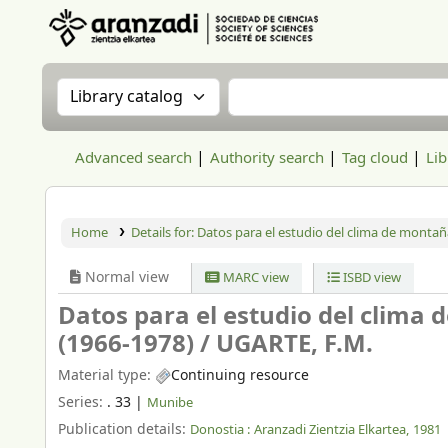
Aranzadi Zientzia Elkartea Liburutegia
Search the catalog by:
Search the catalog
Advanced search
Authority search
Tag cloud
Lib
Home
Details for:
Datos para el estudio del clima de montaña
Normal view
MARC view
ISBD view
Datos para el estudio del clima 
(1966-1978) /
UGARTE, F.M.
Material type:
Continuing resource
Series:
. 33
|
Munibe
Publication details:
Donostia :
Aranzadi Zientzia Elkartea,
1981