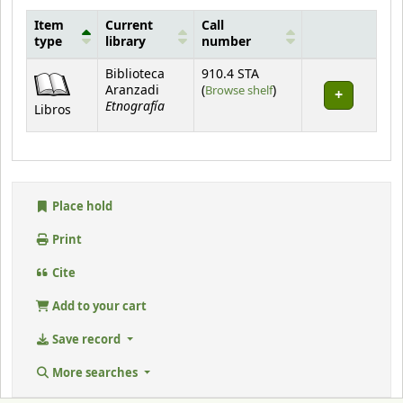
Item
Current
Call
type
library
number
Holdings
Biblioteca
910.4 STA
(Opens below)
Aranzadi
(
Browse shelf
)
Etnografía
Libros
Place hold
Print
Cite
Add to your cart
Save record
More searches