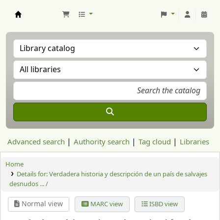
Aranzadi Zientzia Elkartea Liburutegia
Advanced search
Authority search
Tag cloud
Libraries
Home
Details for:
Verdadera historia y descripción de un país de salvajes
desnudos ... /
Normal view
MARC view
ISBD view