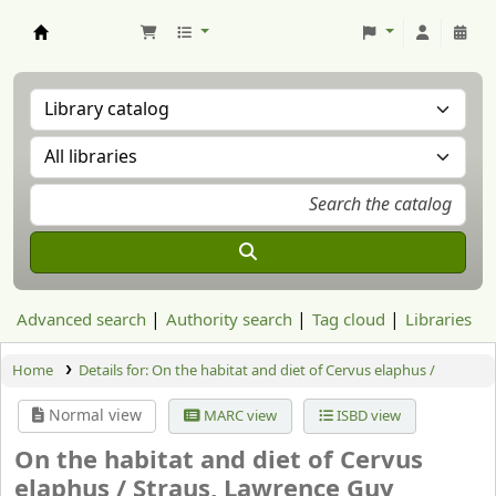
Aranzadi Zientzia Elkartea Liburutegia
Advanced search
Authority search
Tag cloud
Libraries
Home
Details for:
On the habitat and diet of Cervus elaphus /
Normal view
MARC view
ISBD view
On the habitat and diet of Cervus
elaphus /
Straus, Lawrence Guy