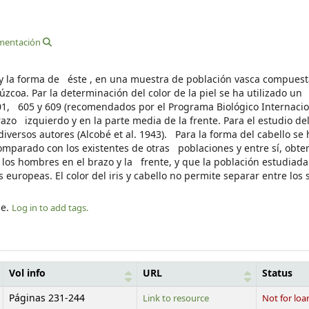
mentación
ello y la forma de éste , en una muestra de población vasca compue
úzcoa. Par la determinación del color de la piel se ha utilizado un
 601, 605 y 609 (recomendados por el Programa Biológico Internaci
razo izquierdo y en la parte media de la frente. Para el estudio del
diversos autores (Alcobé et al. 1943). Para la forma del cabello se
comparado con los existentes de otras poblaciones y entre sí, obt
s hombres en el brazo y la frente, y que la población estudiada
uropeas. El color del iris y cabello no permite separar entre los
le.
Log in to add tags.
Vol info
URL
Status
Páginas 231-244
Link to resource
Not for loa