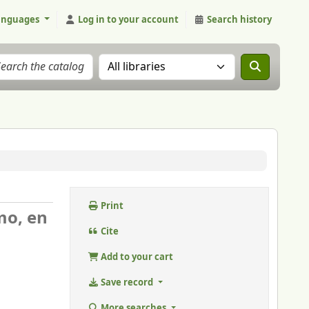
anguages
Log in to your account
Search history
Search the catalog in:
Print
imo, en
Cite
Add to your cart
Save record
More searches