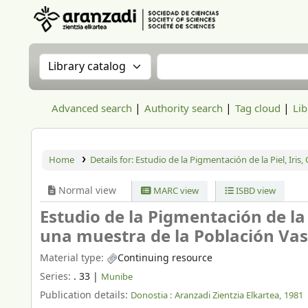
Aranzadi Zientzia Elkartea Liburutegia
Search the catalog by:
Search the catalog
Advanced search
Authority search
Tag cloud
Lib
Home
Details for:
Estudio de la Pigmentación de la Piel, Iris
Normal view
MARC view
ISBD view
Estudio de la Pigmentación de la 
una muestra de la Población Vas
Material type:
Continuing resource
Series:
. 33
|
Munibe
Publication details:
Donostia :
Aranzadi Zientzia Elkartea,
1981