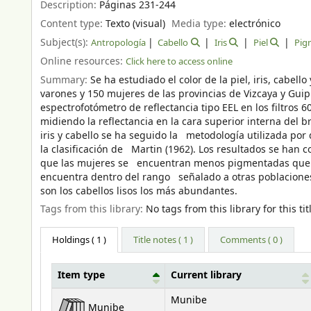
Description:
Páginas 231-244
Content type:
Texto (visual)
Media type:
electrónico
Subject(s):
Antropología
Cabello
Iris
Piel
Pig
Online resources:
Click here to access online
Summary:
Se ha estudiado el color de la piel, iris, cab
varones y 150 mujeres de las provincias de Vizcaya y Guip
espectrofotómetro de reflectancia tipo EEL en los filtros
midiendo la reflectancia en la cara superior interna del b
iris y cabello se ha seguido la metodología utilizada por 
la clasificación de Martin (1962). Los resultados se han 
que las mujeres se encuentran menos pigmentadas que lo
encuentra dentro del rango señalado a otras poblaciones e
son los cabellos lisos los más abundantes.
Tags from this library:
No tags from this library for this tit
Holdings
( 1 )
Title notes ( 1 )
Comments ( 0 )
Item type
Current library
Holdings
Munibe
Munibe