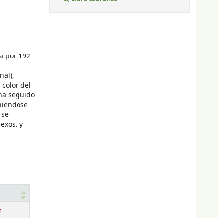
sta por 192
onal),
 color del
 ha seguido
eniendose
 se
 sexos, y
n