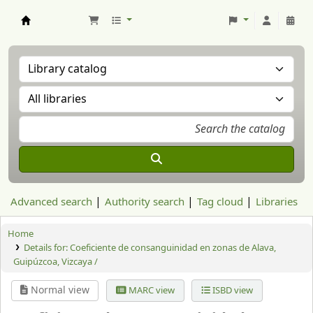
Aranzadi Zientzia Elkartea Liburutegia
Advanced search
Authority search
Tag cloud
Libraries
Home
Details for:
Coeficiente de consanguinidad en zonas de Alava,
Guipúzcoa, Vizcaya /
Normal view
MARC view
ISBD view