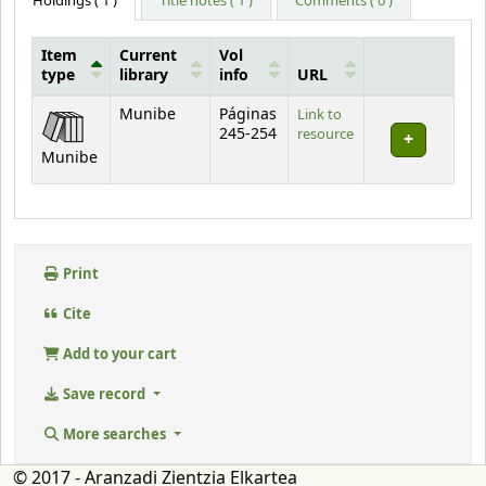
Holdings
( 1 )
Title notes ( 1 )
Comments ( 0 )
Item
Current
Vol
type
library
info
URL
Holdings
Munibe
Páginas
Link to
245-254
resource
Munibe
Print
Cite
Add to your cart
Save record
More searches
© 2017 - Aranzadi Zientzia Elkartea