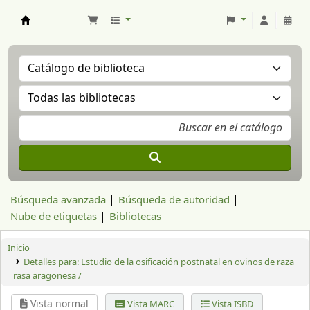
Aranzadi Zientzia Elkartea Liburutegia
Búsqueda avanzada
Búsqueda de autoridad
Nube de etiquetas
Bibliotecas
Inicio
Detalles para:
Estudio de la osificación postnatal en ovinos de raza
rasa aragonesa /
Vista normal
Vista MARC
Vista ISBD