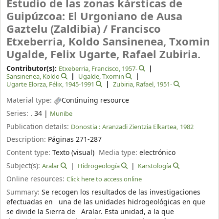
Estudio de las zonas kársticas de
Guipúzcoa: El Urgoniano de Ausa
Gaztelu (Zaldibia) /
Francisco
Etxeberria, Koldo Sansinenea, Txomin
Ugalde, Felix Ugarte, Rafael Zubiria.
Contributor(s):
Etxeberria, Francisco
, 1957-
Sansinenea, Koldo
Ugalde, Txomin
Ugarte Elorza, Félix
, 1945-1991
Zubiria, Rafael
, 1951-
Material type:
Continuing resource
Series:
. 34
|
Munibe
Publication details:
Donostia :
Aranzadi Zientzia Elkartea,
1982
Description:
Páginas 271-287
Content type:
Texto (visual)
Media type:
electrónico
Subject(s):
Aralar
Hidrogeología
Karstología
Online resources:
Click here to access online
Summary:
Se recogen los resultados de las investigaciones
efectuadas en una de las unidades hidrogeológicas en que
se divide la Sierra de Aralar. Esta unidad, a la que