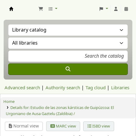
Aranzadi Zientzia Elkartea Liburutegia
Advanced search
Authority search
Tag cloud
Libraries
Home
Details for:
Estudio de las zonas kársticas de Guipúzcoa: El
Urgoniano de Ausa Gaztelu (Zaldibia) /
Normal view
MARC view
ISBD view