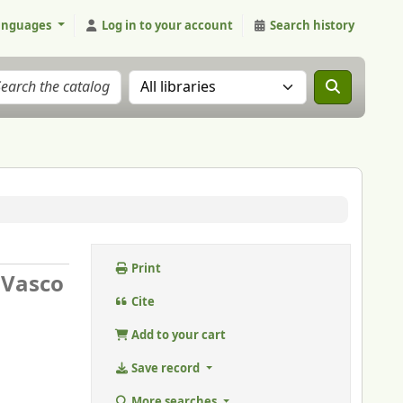
anguages
Log in to your account
Search history
Search the catalog in:
Print
 Vasco
Cite
Add to your cart
Save record
More searches