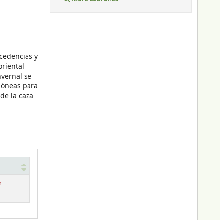
ocedencias y
oriental
nvernal se
dóneas para
de la caza
n