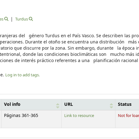
es
Turdus
xtranjeras del género Turdus en el País Vasco. Se describen las pr
uperaciones. Durante el otoño se encuentra una distribución más 
gratorio que discurre por la zona. Sin embargo, durante la época i
ptentrional, donde las condiciones bioclimáticas son mucho más i
iones de interés práctico referentes a una planificación racional 
le.
Log in to add tags.
Vol info
URL
Status
Páginas 361-365
Link to resource
Not for loa