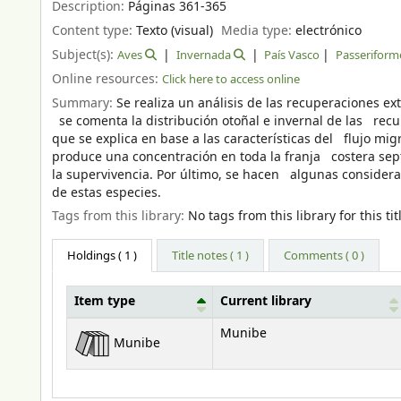
Description:
Páginas 361-365
Content type:
Texto (visual)
Media type:
electrónico
Subject(s):
Aves
Invernada
País Vasco
Passeriform
Online resources:
Click here to access online
Summary:
Se realiza un análisis de las recuperaciones e
se comenta la distribución otoñal e invernal de las rec
que se explica en base a las características del flujo mi
produce una concentración en toda la franja costera se
la supervivencia. Por último, se hacen algunas considerac
de estas especies.
Tags from this library:
No tags from this library for this tit
Holdings
( 1 )
Title notes ( 1 )
Comments ( 0 )
Item type
Current library
Holdings
Munibe
Munibe