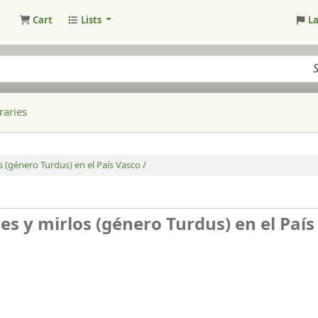
Cart
Lists
L
raries
s (género Turdus) en el País Vasco /
es y mirlos (género Turdus) en el País