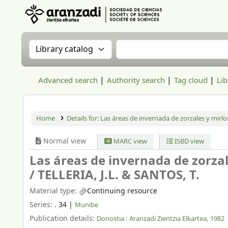
Aranzadi Zientzia Elkartea Liburutegia
Search the catalog by:
Search the catalog
Advanced search
Authority search
Tag cloud
Lib
Home
Details for:
Las áreas de invernada de zorzales y mirlo
Normal view
MARC view
ISBD view
Las áreas de invernada de zorzal
/
TELLERIA, J.L. & SANTOS, T.
Material type:
Continuing resource
Series:
. 34
|
Munibe
Publication details:
Donostia :
Aranzadi Zientzia Elkartea,
1982