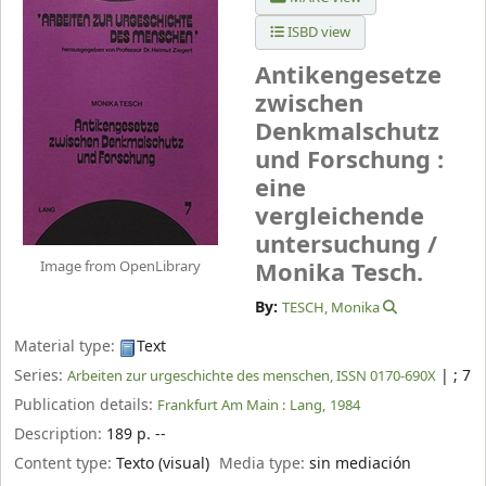
ISBD view
Antikengesetze
zwischen
Denkmalschutz
und Forschung :
eine
vergleichende
untersuchung /
Image from OpenLibrary
Monika Tesch.
By:
TESCH, Monika
Material type:
Text
Series:
|
; 7
Arbeiten zur urgeschichte des menschen, ISSN 0170-690X
Publication details:
Frankfurt Am Main :
Lang,
1984
Description:
189 p. --
Content type:
Texto (visual)
Media type:
sin mediación