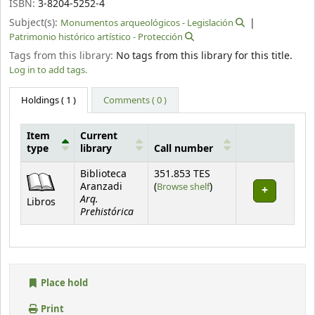
ISBN:
3-8204-5252-4
Subject(s):
Monumentos arqueológicos - Legislación
Patrimonio histórico artístico - Protección
Tags from this library:
No tags from this library for this title.
Log in to add tags.
Holdings
( 1 )
Comments ( 0 )
Item
Current
type
library
Call number
Holdings
Biblioteca
351.853 TES
(Opens below)
Aranzadi
(
Browse shelf
)
Arq.
Libros
Prehistórica
Place hold
Print