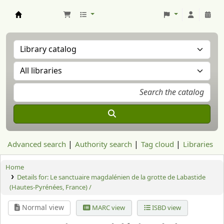
Aranzadi Zientzia Elkartea Liburutegia
Advanced search
Authority search
Tag cloud
Libraries
Home
Details for:
Le sanctuaire magdalénien de la grotte de Labastide
(Hautes-Pyrénées, France) /
Normal view
MARC view
ISBD view