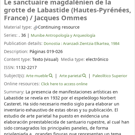
Le sanctuaire magdalénien de la
grotte de Labastide (Hautes-Pyrénées,
France) /
Jacques Ommes
Material type:
Continuing resource
Series:
. 36
|
Munibe Antropología y Arqueología
Publication details:
Donostia :
Aranzadi Zientzia Elkartea,
1984
Description:
Páginas 019-026
Content type:
Texto (visual)
Media type:
electrónico
ISSN:
1132-2217
Subject(s):
Arte mueble
Arte parietal
Paleolítico Superior
Online resources:
Click here to access online
Summary:
La presencia de manifestaciones artísticas en
Labastide se revela en 1932 por el espeleólogo Norbert
Casteret. Ha sido necesario medio siglo para elaborar un
inventario exhaustivo de estas obras y su publicación. El
estudio de arte parietal ha puesto en evidencia una
elaboración preestablecida de santuario rupestre, al cual han
sido consagrados los principales paneles, de forma
privilegiada a grandes figuras que representan un tema