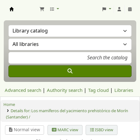
Aranzadi Zientzia Elkartea Liburutegia
Advanced search
Authority search
Tag cloud
Libraries
Home
Details for:
Los mamíferos del yacimiento prehistórico de Morín
(Santander) /
Normal view
MARC view
ISBD view