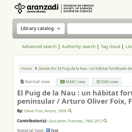
Aranzadi Zientzia Elkartea Liburutegia
Search the catalog by:
Search the catalog
Advanced search
Authority search
Tag cloud
Lib
Home
Details for:
El Puig de la Nau : un hábitat fortificado 
Normal view
MARC view
ISBD view
El Puig de la Nau : un hábitat fo
peninsular /
Arturo Oliver Foix, 
By:
Oliver Foix, Arturo
, 1959-
Contributor(s):
Gusi Jener, Francesc
, 1942-2012
Material type:
Text