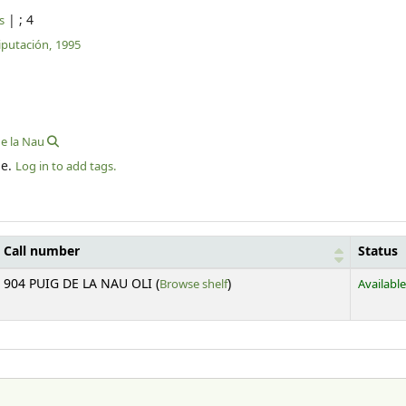
|
; 4
s
iputación,
1995
e la Nau
le.
Log in to add tags.
Call number
Status
(Opens below)
904 PUIG DE LA NAU OLI (
Browse shelf
)
Available