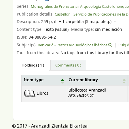
Series:
Monografies de Prehistoria i Arqueología Castellonenque
Publication details:
Castellón :
Servicio de Publicaciones de la D
Description:
259 p
;
il. + 1 carpetilla (5 map. pleg.). --
Content type:
Texto (visual)
Media type:
sin mediación
ISBN:
84-88895-64-2
Subject(s):
Benicarló - Restos arqueológicos ibéricos
Puig d
Tags from this library:
No tags from this library for this tit
Holdings
( 1 )
Comments ( 0 )
Item type
Current library
Holdings
Biblioteca Aranzadi
Libros
Arq. Histórica
© 2017 - Aranzadi Zientzia Elkartea