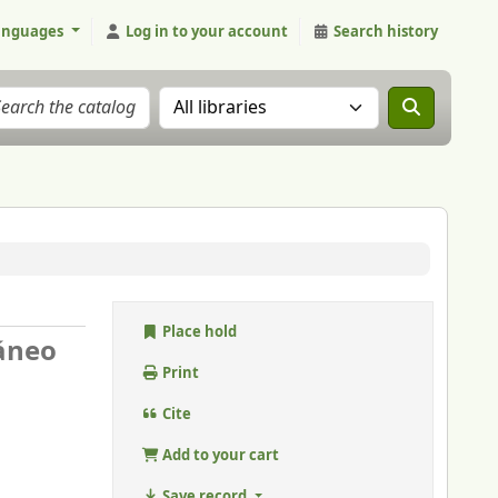
anguages
Log in to your account
Search history
Search the catalog in:
Place hold
ráneo
Print
Cite
Add to your cart
Save record