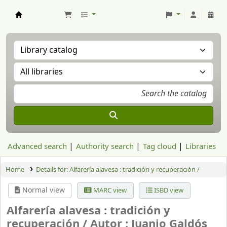
Aranzadi Zientzia Elkartea Liburutegia
Advanced search
Authority search
Tag cloud
Libraries
Home
Details for:
Alfarería alavesa : tradición y recuperación /
Normal view
MARC view
ISBD view
Alfarería alavesa : tradición y
recuperación /
Autor : Juanjo Galdós