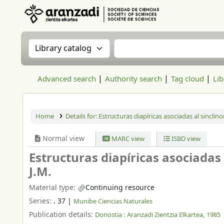
Aranzadi Zientzia Elkartea Liburutegia
Search the catalog by:
Search the catalog
Advanced search
Authority search
Tag cloud
Lib
Home
Details for:
Estructuras diapíricas asociadas al sinclino
Normal view
MARC view
ISBD view
Estructuras diapíricas asociadas 
J.M.
Material type:
Continuing resource
Series:
. 37
|
Munibe Ciencias Naturales
Publication details:
Donostia :
Aranzadi Zientzia Elkartea,
1985