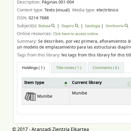
Description:
Páginas 001-004
Content type:
Texto (visual)
Media type:
electrónico
ISSN:
0214-7688
Subject(s):
Bizkaia
Diapiro
Geología
Sinclinorio
Online resources:
Click here to access online
Summary:
Se describen, por vez primera, afloramientos d
un modelo de emplazamiento para las estructuras diapírica
Tags from this library:
No tags from this library for this tit
Holdings
( 1 )
Title notes ( 1 )
Comments ( 0 )
Item type
Current library
Holdings
Munibe
Munibe
© 2017 - Aranzadi Zientzia Elkartea