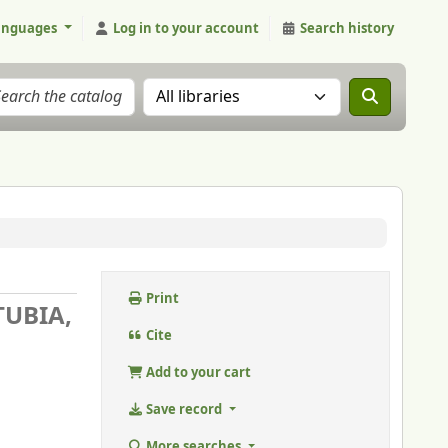
anguages
Log in to your account
Search history
Search the catalog in:
Print
 TUBIA,
Cite
Add to your cart
Save record
More searches