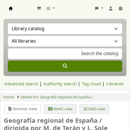
Aranzadi Zientzia Elkartea Liburutegia
Advanced search
Authority search
Tag cloud
Libraries
Home
Details for:
Geografía regional de España /
Normal view
MARC view
ISBD view
Geografía regional de España /
dirigida por M. de Terán y L. Sole