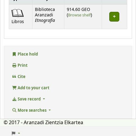
Holdings
Biblioteca
914.60 GEO
(Opens below)
Aranzadi
(
Browse shelf
)
Etnografía
Libros
Place hold
Print
Cite
Add to your cart
Save record
More searches
© 2017 - Aranzadi Zientzia Elkartea