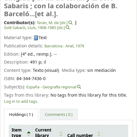
Sabaris ; con la colaboración de B.
Barceló...[et al.].
Contributor(s):
Terán, M. de
[dir.]
Solé Sabarís, Lluís
, 1908-1985
[dir.]
Material type:
Text
Publication details:
Barcelona :
Ariel,
1979
Edition:
[4ª ed., reimp.]. --
Description:
491 p
;
il
Content type:
Texto (visual)
Media type:
sin mediación
ISBN:
84-344-7436-0
Subject(s):
España - Geografía regional
Tags from this library:
No tags from this library for this title.
Log in to add tags.
Holdings
( 1 )
Comments ( 0 )
Item
Current
type
library
Call number