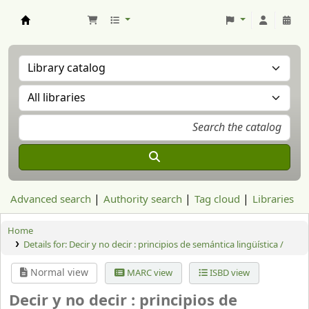
Aranzadi Zientzia Elkartea Liburutegia
Advanced search
Authority search
Tag cloud
Libraries
Home
Details for:
Decir y no decir : principios de semántica lingüística /
Normal view
MARC view
ISBD view
Decir y no decir : principios de