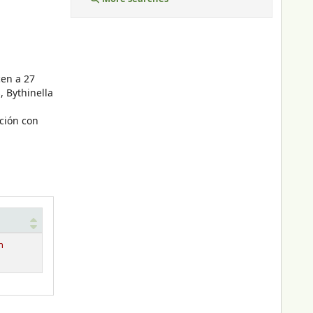
cen a 27
, Bythinella
lación con
n