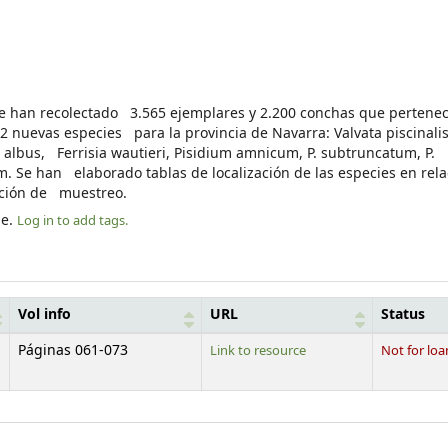
 Se han recolectado 3.565 ejemplares y 2.200 conchas que pertene
2 nuevas especies para la provincia de Navarra: Valvata piscinalis
s albus, Ferrisia wautieri, Pisidium amnicum, P. subtruncatum, P.
m. Se han elaborado tablas de localización de las especies en re
tación de muestreo.
le.
Log in to add tags.
Vol info
URL
Status
Páginas 061-073
Link to resource
Not for loa