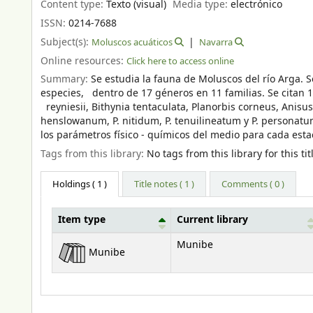
Content type:
Texto (visual)
Media type:
electrónico
ISSN:
0214-7688
Subject(s):
Moluscos acuáticos
Navarra
Online resources:
Click here to access online
Summary:
Se estudia la fauna de Moluscos del río Arga.
especies, dentro de 17 géneros en 11 familias. Se citan 1
reyniesii, Bithynia tentaculata, Planorbis corneus, Anisu
henslowanum, P. nitidum, P. tenuilineatum y P. personatu
los parámetros físico - químicos del medio para cada es
Tags from this library:
No tags from this library for this tit
Holdings
( 1 )
Title notes ( 1 )
Comments ( 0 )
Item type
Current library
Holdings
Munibe
Munibe