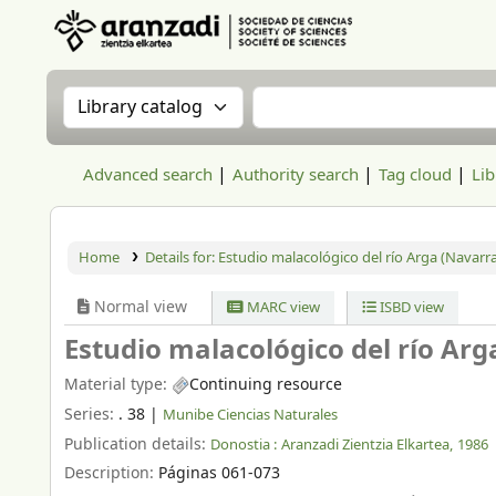
Aranzadi Zientzia Elkartea Liburutegia
Search the catalog by:
Search the catalog
Advanced search
Authority search
Tag cloud
Lib
Home
Details for:
Estudio malacológico del río Arga (Navarra
Normal view
MARC view
ISBD view
Estudio malacológico del río Arg
Material type:
Continuing resource
Series:
. 38
|
Munibe Ciencias Naturales
Publication details:
Donostia :
Aranzadi Zientzia Elkartea,
1986
Description:
Páginas 061-073