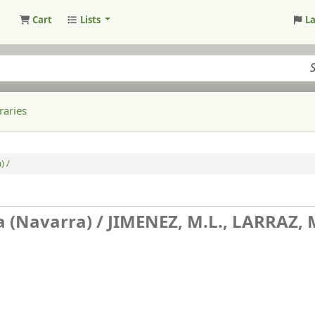
Cart
Lists
L
raries
) /
a (Navarra) /
JIMENEZ, M.L., LARRAZ, 