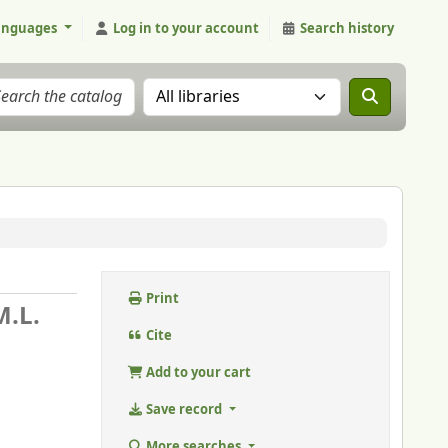
anguages
Log in to your account
Search history
Search the catalog in:
Print
M.L.
Cite
Add to your cart
Save record
More searches