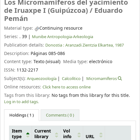
Los Micromamíferos del yacimiento
de Iruaxpe I (Guipúzcoa) /
Eduardo
Pemán
Material type:
Continuing resource
Series:
. 39
|
Munibe Antropologia-Arkeologia
Publication details:
Donostia :
Aranzadi Zientzia Elkartea,
1987
Description:
Páginas 085-086
Content type:
Texto (visual)
Media type:
electrónico
ISSN:
1132-2217
Subject(s):
Arqueozoología
Calcolítico
Micromamíferos
Online resources:
Click here to access online
Tags from this library:
No tags from this library for this title.
Log in to add tags.
Holdings
( 1 )
Comments ( 0 )
Item
Current
Vol
type
library
info
URL