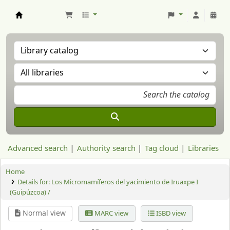
Aranzadi Zientzia Elkartea Liburutegia
Advanced search
Authority search
Tag cloud
Libraries
Home
Details for:
Los Micromamíferos del yacimiento de Iruaxpe I
(Guipúzcoa) /
Normal view
MARC view
ISBD view