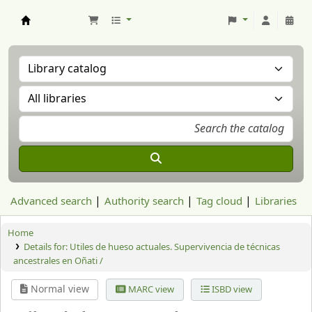
Aranzadi Zientzia Elkartea Liburutegia
Advanced search
Authority search
Tag cloud
Libraries
Home
Details for:
Utiles de hueso actuales. Supervivencia de técnicas
ancestrales en Oñati /
Normal view
MARC view
ISBD view