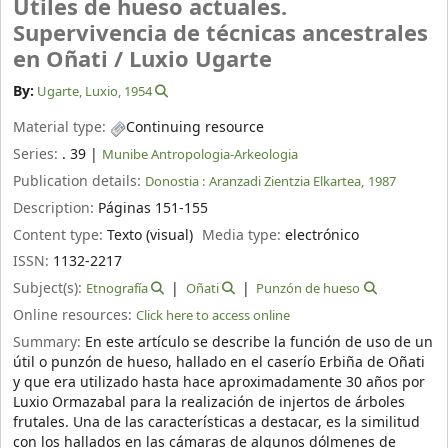
Utiles de hueso actuales.
Supervivencia de técnicas ancestrales
en Oñati /
Luxio Ugarte
By:
Ugarte, Luxio
, 1954
Material type:
Continuing resource
Series:
. 39
|
Munibe Antropologia-Arkeologia
Publication details:
Donostia :
Aranzadi Zientzia Elkartea,
1987
Description:
Páginas 151-155
Content type:
Texto (visual)
Media type:
electrónico
ISSN:
1132-2217
Subject(s):
Etnografía
Oñati
Punzón de hueso
Online resources:
Click here to access online
Summary:
En este artículo se describe la función de uso de un
útil o punzón de hueso, hallado en el caserío Erbiña de Oñati
y que era utilizado hasta hace aproximadamente 30 años por
Luxio Ormazabal para la realización de injertos de árboles
frutales. Una de las características a destacar, es la similitud
con los hallados en las cámaras de algunos dólmenes de