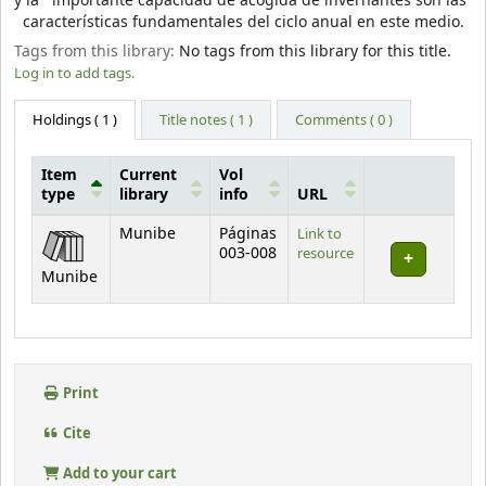
y la importante capacidad de acogida de invernantes son las
características fundamentales del ciclo anual en este medio.
Tags from this library:
No tags from this library for this title.
Log in to add tags.
Holdings
( 1 )
Title notes ( 1 )
Comments ( 0 )
Item
Current
Vol
type
library
info
URL
Holdings
Munibe
Páginas
Link to
003-008
resource
Munibe
Print
Cite
Add to your cart