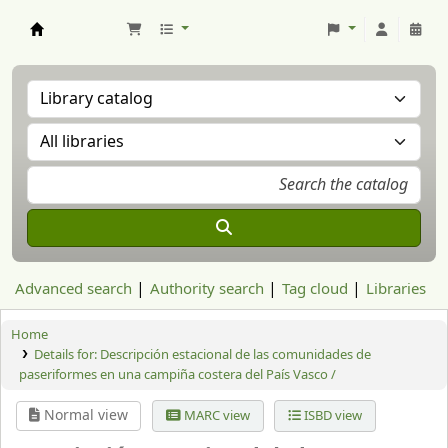
Aranzadi Zientzia Elkartea Liburutegia
Advanced search
Authority search
Tag cloud
Libraries
Home
Details for:
Descripción estacional de las comunidades de
paseriformes en una campiña costera del País Vasco /
Normal view
MARC view
ISBD view