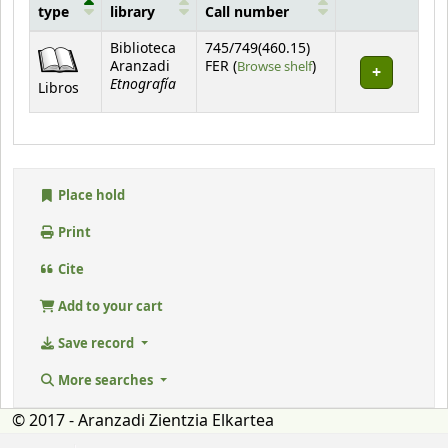
type
library
Call number
Holdings
Biblioteca
745/749(460.15)
(Opens below)
Aranzadi
FER (
Browse shelf
)
Etnografía
Libros
Place hold
Print
Cite
Add to your cart
Save record
More searches
© 2017 - Aranzadi Zientzia Elkartea