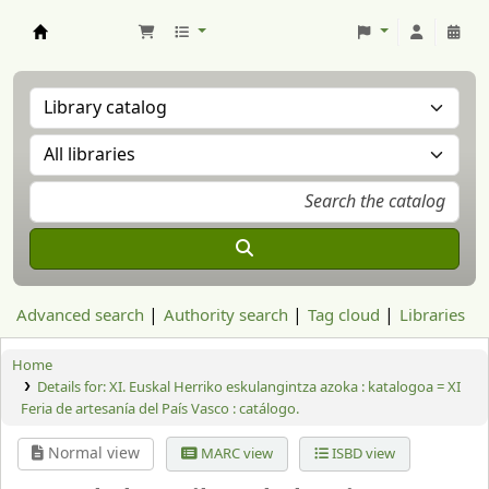
Aranzadi Zientzia Elkartea Liburutegia
Advanced search
Authority search
Tag cloud
Libraries
Home
Details for:
XI. Euskal Herriko eskulangintza azoka : katalogoa = XI
Feria de artesanía del País Vasco :
catálogo.
Normal view
MARC view
ISBD view