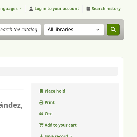
anguages
Log in to your account
Search history
Search the catalog in:
Place hold
nández,
Print
Cite
Add to your cart
Save record