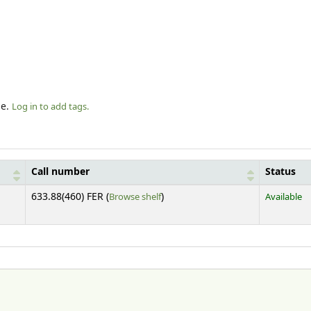
le.
Log in to add tags.
Call number
Status
(Opens below)
633.88(460) FER (
Browse shelf
)
Available