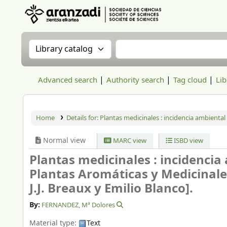
Aranzadi Zientzia Elkartea Liburutegia
Search the catalog by:
Search the catalog
Advanced search
Authority search
Tag cloud
Lib
Home
Details for:
Plantas medicinales : incidencia ambiental
Normal view
MARC view
ISBD view
Plantas medicinales : incidencia
Plantas Aromáticas y Medicinale
J.J. Breaux y Emilio Blanco].
By:
FERNANDEZ, Mª Dolores
Material type:
Text