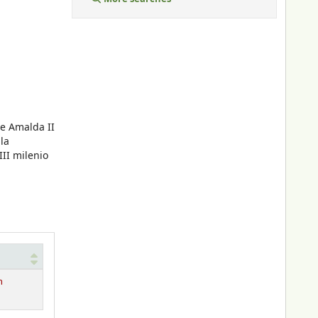
e Amalda II
la
III milenio
n