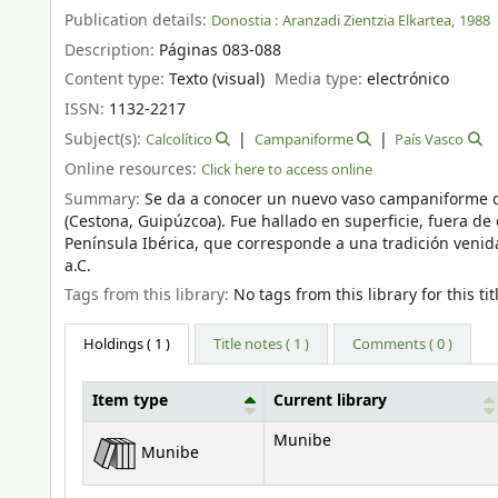
Publication details:
Donostia :
Aranzadi Zientzia Elkartea,
1988
Description:
Páginas 083-088
Content type:
Texto (visual)
Media type:
electrónico
ISSN:
1132-2217
Subject(s):
Calcolítico
Campaniforme
País Vasco
Online resources:
Click here to access online
Summary:
Se da a conocer un nuevo vaso campaniforme d
(Cestona, Guipúzcoa). Fue hallado en superficie, fuera de
Península Ibérica, que corresponde a una tradición venida
a.C.
Tags from this library:
No tags from this library for this tit
Holdings
( 1 )
Title notes ( 1 )
Comments ( 0 )
Item type
Current library
Holdings
Munibe
Munibe