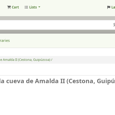
Cart
Lists
L
raries
 Amalda II (Cestona, Guipúzcoa) /
a cueva de Amalda II (Cestona, Guipú