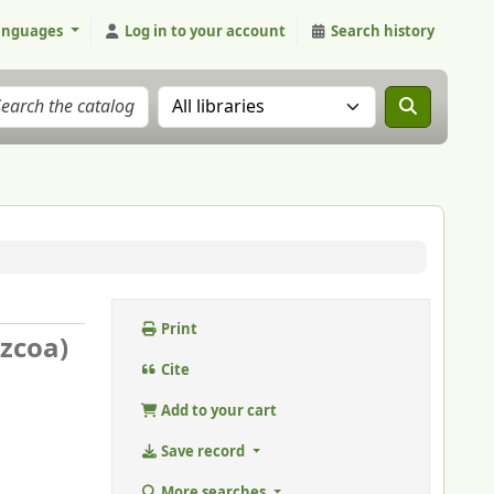
anguages
Log in to your account
Search history
Search the catalog in:
Print
zcoa)
Cite
Add to your cart
Save record
More searches