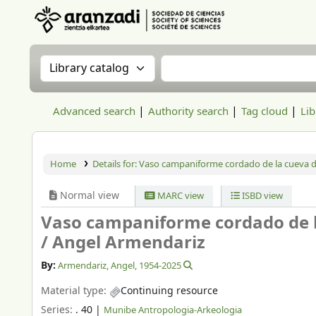
Aranzadi Zientzia Elkartea Liburutegia
Search the catalog by:
Search the catalog
Advanced search
Authority search
Tag cloud
Lib
Home
Details for:
Vaso campaniforme cordado de la cueva de
Normal view
MARC view
ISBD view
Vaso campaniforme cordado de l
/
Angel Armendariz
By:
Armendariz, Angel
, 1954-2025
Material type:
Continuing resource
Series:
. 40
|
Munibe Antropologia-Arkeologia