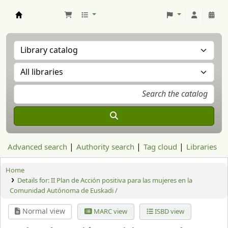
Aranzadi Zientzia Elkartea Liburutegia
Advanced search
Authority search
Tag cloud
Libraries
Home
Details for:
II Plan de Acción positiva para las mujeres en la
Comunidad Autónoma de Euskadi /
Normal view
MARC view
ISBD view