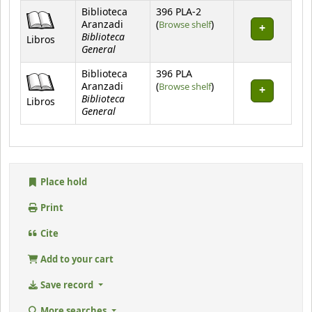
Holdings
Biblioteca
396 PLA-2
(Opens below)
Aranzadi
(
Browse shelf
)
Biblioteca
Libros
General
Biblioteca
396 PLA
(Opens below)
Aranzadi
(
Browse shelf
)
Biblioteca
Libros
General
Place hold
Print
Cite
Add to your cart
Save record
More searches