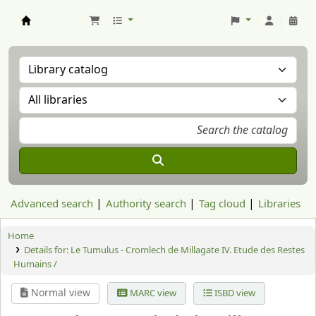
Aranzadi Zientzia Elkartea Liburutegia
Advanced search
Authority search
Tag cloud
Libraries
Home
Details for:
Le Tumulus - Cromlech de Millagate IV. Etude des Restes
Humains /
Normal view
MARC view
ISBD view