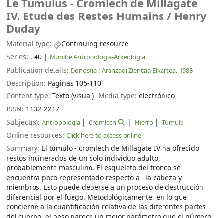
Le Tumulus - Cromlech de Millagate
IV. Etude des Restes Humains /
Henry
Duday
Material type:
Continuing resource
Series:
. 40
|
Munibe Antropologia-Arkeologia
Publication details:
Donostia :
Aranzadi Zientzia Elkartea,
1988
Description:
Páginas 105-110
Content type:
Texto (visual)
Media type:
electrónico
ISSN:
1132-2217
Subject(s):
Antropología
Cromlech
Hierro
Túmulo
Online resources:
Click here to access online
Summary:
El túmulo - cromlech de Millagate IV ha ofrecido
restos incinerados de un solo individuo adulto,
probablemente masculino. El esqueleto del tronco se
encuentra poco representado respecto a la cabeza y
miembros. Esto puede deberse a un proceso de destrucción
diferencial por el fuego. Metodológicamente, en lo que
concierne a la cuantificación relativa de las diferentes partes
del cuerpo, el peso parece un mejor parámetro que el número