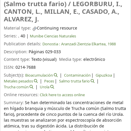
(Salmo trutta fario) /
LEGORBURU, I.,
CANTON, L., MILLAN, E., CASADO, A.,
ALVAREZ, J.
Material type:
Continuing resource
Series:
. 40
|
Munibe Ciencias Naturales
Publication details:
Donostia :
Aranzadi Zientzia Elkartea,
1988
Description:
Páginas 029-033
Content type:
Texto (visual)
Media type:
electrónico
ISSN:
0214-7688
Subject(s):
Bioacumulación
Contaminación
Gipuzkoa
Metales pesados
Peces
Salmo trutta fario
Trucha común
Urola
Online resources:
Click here to access online
Summary:
Se han determinado las concentraciones de metal
en hígado branquia y músculo de Trucha común (Salmo trutta
fario), procedente de cinco puntos de la cuenca del río Urola.
las muestras se analizaron por espectroscopía de absorción
atómica, tras su digestión ácida. La distribución de