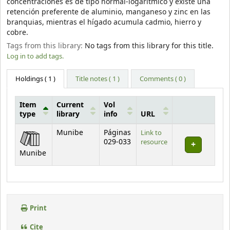
concentraciones es de tipo normal-logarítmico y existe una
retención preferente de aluminio, manganeso y zinc en las
branquias, mientras el hígado acumula cadmio, hierro y
cobre.
Tags from this library:
No tags from this library for this title.
Log in to add tags.
Holdings
( 1 )
Title notes ( 1 )
Comments ( 0 )
Item
Current
Vol
type
library
info
URL
Holdings
Munibe
Páginas
Link to
029-033
resource
Munibe
Print
Cite