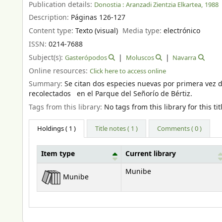
Publication details:
Donostia :
Aranzadi Zientzia Elkartea,
1988
Description:
Páginas 126-127
Content type:
Texto (visual)
Media type:
electrónico
ISSN:
0214-7688
Subject(s):
Gasterópodos
Moluscos
Navarra
Online resources:
Click here to access online
Summary:
Se citan dos especies nuevas por primera vez
recolectados en el Parque del Señorío de Bértiz.
Tags from this library:
No tags from this library for this tit
Holdings
( 1 )
Title notes ( 1 )
Comments ( 0 )
Item type
Current library
Holdings
Munibe
Munibe