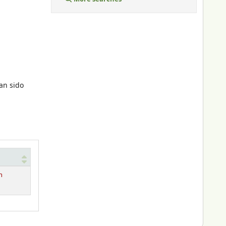
an sido
n