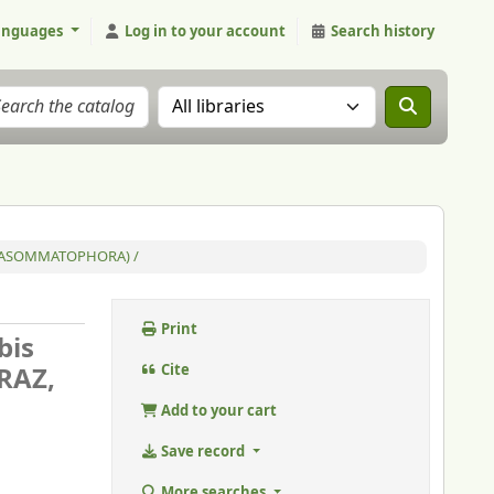
anguages
Log in to your account
Search history
Search the catalog in:
A: BASOMMATOPHORA) /
Print
bis
RAZ,
Cite
Add to your cart
Save record
More searches