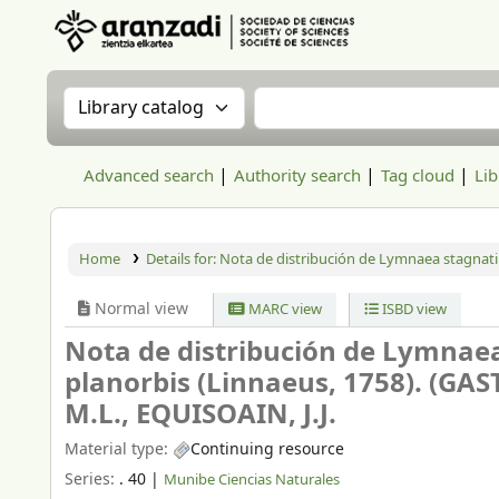
Aranzadi Zientzia Elkartea Liburutegia
Search the catalog by:
Search the catalog
Advanced search
Authority search
Tag cloud
Lib
Home
Details for:
Nota de distribución de Lymnaea stagnat
Normal view
MARC view
ISBD view
Nota de distribución de Lymnaea 
planorbis (Linnaeus, 1758). 
M.L., EQUISOAIN, J.J.
Material type:
Continuing resource
Series:
. 40
|
Munibe Ciencias Naturales