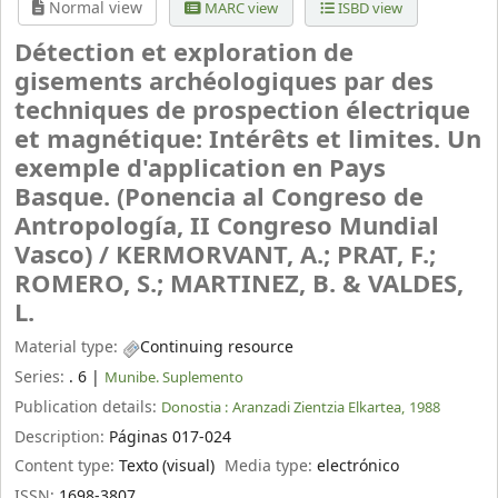
Normal view
MARC view
ISBD view
Détection et exploration de
gisements archéologiques par des
techniques de prospection électrique
et magnétique: Intérêts et limites. Un
exemple d'application en Pays
Basque. (Ponencia al Congreso de
Antropología, II Congreso Mundial
Vasco) /
KERMORVANT, A.; PRAT, F.;
ROMERO, S.; MARTINEZ, B. & VALDES,
L.
Material type:
Continuing resource
Series:
. 6
|
Munibe. Suplemento
Publication details:
Donostia :
Aranzadi Zientzia Elkartea,
1988
Description:
Páginas 017-024
Content type:
Texto (visual)
Media type:
electrónico
ISSN:
1698-3807