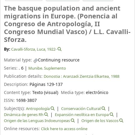
The basque population and ancient
migrations in Europe. (Ponencia al
Congreso de Antropología, II
Congreso Mundial Vasco) /
L.L. Cavalli-
Sforza.
By:
Cavalli-Sforza, Luca
, 1922-
Material type:
Continuing resource
Series:
. 6
|
Munibe. Suplemento
Publication details:
Donostia :
Aranzadi Zientzia Elkartea,
1988
Description:
Páginas 129-137
Content type:
Texto (visual)
Media type:
electrónico
ISSN:
1698-3807
Subject(s):
Antropología
Conservación Cultural
Dinámica de genes Rh
Expansión neolítica en Europa
Origen de las Lenguas Indoeuropeas
Origen de los Vascos
Online resources:
Click here to access online