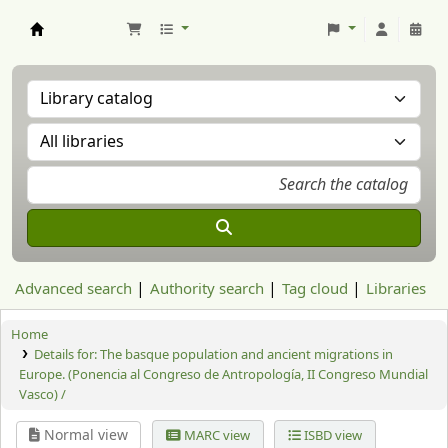
Aranzadi Zientzia Elkartea Liburutegia
Advanced search
Authority search
Tag cloud
Libraries
Home
Details for:
The basque population and ancient migrations in
Europe. (Ponencia al Congreso de Antropología, II Congreso Mundial
Vasco) /
Normal view
MARC view
ISBD view