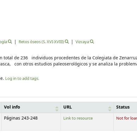
ogía
Retos óseos (S. XVI-XVIII)
Vizcaya
 total de 236 individuos procedentes de la Colegiata de Zenarru
vasca, con otros estudios paleoserológicos y se analiza la problem
le.
Log in to add tags.
Vol info
URL
Status
Páginas 243-248
Link to resource
Not for loa