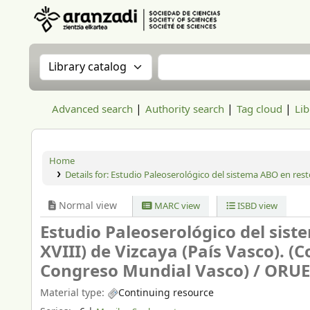
Aranzadi Zientzia Elkartea Liburutegia
Search the catalog by:
Search the catalog
Advanced search
Authority search
Tag cloud
Lib
Home
Details for:
Estudio Paleoserológico del sistema ABO en resto
Normal view
MARC view
ISBD view
Estudio Paleoserológico del sist
XVIII) de Vizcaya (País Vasco). 
Congreso Mundial Vasco) /
ORUE,
Material type:
Continuing resource