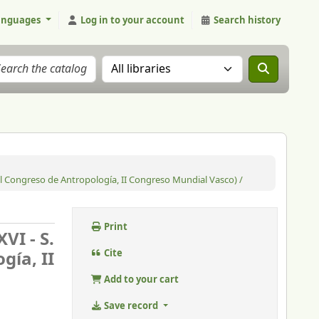
anguages
Log in to your account
Search history
Search the catalog in:
al Congreso de Antropología, II Congreso Mundial Vasco) /
Print
VI - S.
gía, II
Cite
Add to your cart
Save record