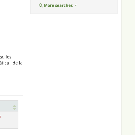
More searches
za, los
ática de la
n