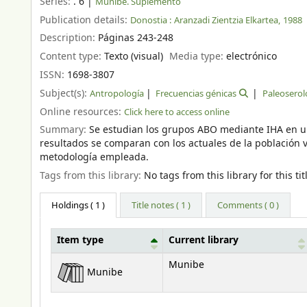
Series:
. 6
|
Munibe. Suplemento
Publication details:
Donostia :
Aranzadi Zientzia Elkartea,
1988
Description:
Páginas 243-248
Content type:
Texto (visual)
Media type:
electrónico
ISSN:
1698-3807
Subject(s):
Antropología
Frecuencias génicas
Paleoserol
Online resources:
Click here to access online
Summary:
Se estudian los grupos ABO mediante IHA en un
resultados se comparan con los actuales de la población 
metodología empleada.
Tags from this library:
No tags from this library for this tit
Holdings
( 1 )
Title notes ( 1 )
Comments ( 0 )
Item type
Current library
Holdings
Munibe
Munibe