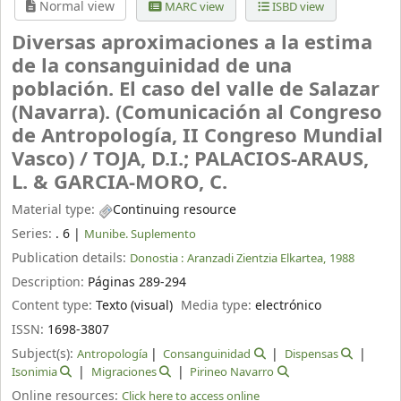
Normal view
MARC view
ISBD view
Diversas aproximaciones a la estima
de la consanguinidad de una
población. El caso del valle de Salazar
(Navarra). (Comunicación al Congreso
de Antropología, II Congreso Mundial
Vasco) /
TOJA, D.I.; PALACIOS-ARAUS,
L. & GARCIA-MORO, C.
Material type:
Continuing resource
Series:
. 6
|
Munibe. Suplemento
Publication details:
Donostia :
Aranzadi Zientzia Elkartea,
1988
Description:
Páginas 289-294
Content type:
Texto (visual)
Media type:
electrónico
ISSN:
1698-3807
Subject(s):
Antropología
Consanguinidad
Dispensas
Isonimia
Migraciones
Pirineo Navarro
Online resources:
Click here to access online