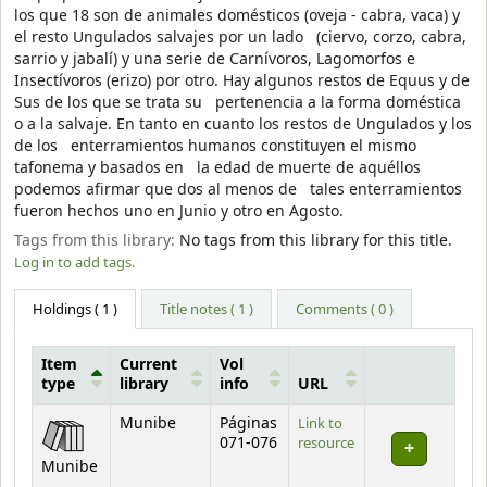
los que 18 son de animales domésticos (oveja - cabra, vaca) y
el resto Ungulados salvajes por un lado (ciervo, corzo, cabra,
sarrio y jabalí) y una serie de Carnívoros, Lagomorfos e
Insectívoros (erizo) por otro. Hay algunos restos de Equus y de
Sus de los que se trata su pertenencia a la forma doméstica
o a la salvaje. En tanto en cuanto los restos de Ungulados y los
de los enterramientos humanos constituyen el mismo
tafonema y basados en la edad de muerte de aquéllos
podemos afirmar que dos al menos de tales enterramientos
fueron hechos uno en Junio y otro en Agosto.
Tags from this library:
No tags from this library for this title.
Log in to add tags.
Holdings
( 1 )
Title notes ( 1 )
Comments ( 0 )
Item
Current
Vol
type
library
info
URL
Holdings
Munibe
Páginas
Link to
071-076
resource
Munibe