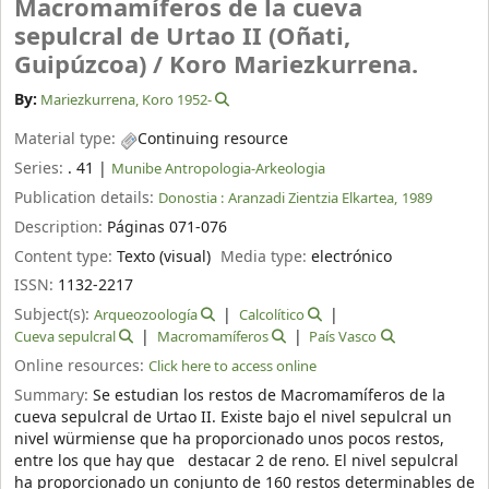
Macromamíferos de la cueva
sepulcral de Urtao II (Oñati,
Guipúzcoa) /
Koro Mariezkurrena.
By:
Mariezkurrena, Koro 1952-
Material type:
Continuing resource
Series:
. 41
|
Munibe Antropologia-Arkeologia
Publication details:
Donostia :
Aranzadi Zientzia Elkartea,
1989
Description:
Páginas 071-076
Content type:
Texto (visual)
Media type:
electrónico
ISSN:
1132-2217
Subject(s):
Arqueozoología
Calcolítico
Cueva sepulcral
Macromamíferos
País Vasco
Online resources:
Click here to access online
Summary:
Se estudian los restos de Macromamíferos de la
cueva sepulcral de Urtao II. Existe bajo el nivel sepulcral un
nivel würmiense que ha proporcionado unos pocos restos,
entre los que hay que destacar 2 de reno. El nivel sepulcral
ha proporcionado un conjunto de 160 restos determinables de