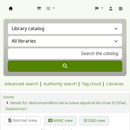
Aranzadi Zientzia Elkartea Liburutegia
Advanced search
Authority search
Tag cloud
Libraries
Home
Details for:
Macromamíferos de la cueva sepulcral de Urtao II (Oñati,
Guipúzcoa) /
Normal view
MARC view
ISBD view