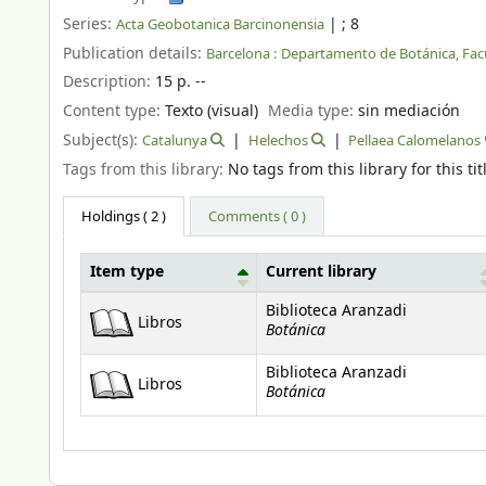
Series:
|
; 8
Acta Geobotanica Barcinonensia
Publication details:
Barcelona :
Departamento de Botánica, Facu
Description:
15 p. --
Content type:
Texto (visual)
Media type:
sin mediación
Subject(s):
Catalunya
Helechos
Pellaea Calomelanos
Tags from this library:
No tags from this library for this tit
Holdings
( 2 )
Comments ( 0 )
Item type
Current library
Holdings
Biblioteca Aranzadi
Libros
Botánica
Biblioteca Aranzadi
Libros
Botánica