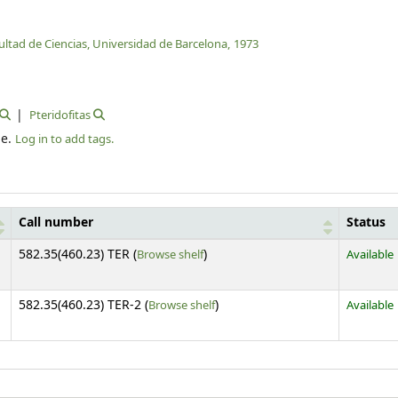
ltad de Ciencias, Universidad de Barcelona,
1973
Pteridofitas
le.
Log in to add tags.
Call number
Status
(Opens below)
582.35(460.23) TER (
Browse shelf
)
Available
(Opens below)
582.35(460.23) TER-2 (
Browse shelf
)
Available