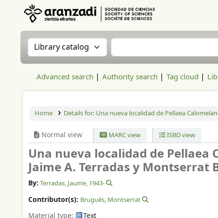
Aranzadi Zientzia Elkartea Liburutegia
Search the catalog by:
Search the catalog
Advanced search
Authority search
Tag cloud
Lib
Home
Details for:
Una nueva localidad de Pellaea Calomelano
Normal view
MARC view
ISBD view
Una nueva localidad de Pellaea 
Jaime A. Terradas y Montserrat 
By:
Terradas, Jaume
, 1943-
Contributor(s):
Brugués, Montserrat
Material type:
Text