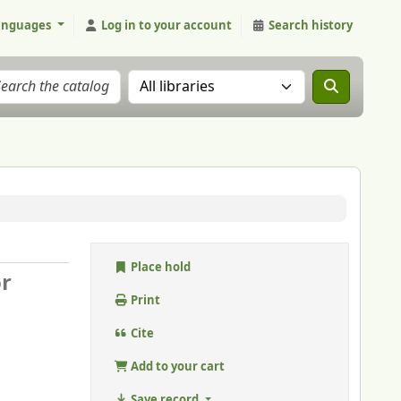
anguages
Log in to your account
Search history
Search the catalog in:
Place hold
r
Print
Cite
Add to your cart
Save record