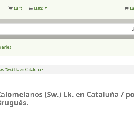
Cart
Lists
L
raries
s (Sw.) Lk. en Cataluña /
Calomelanos (Sw.) Lk. en Cataluña /
po
Brugués.