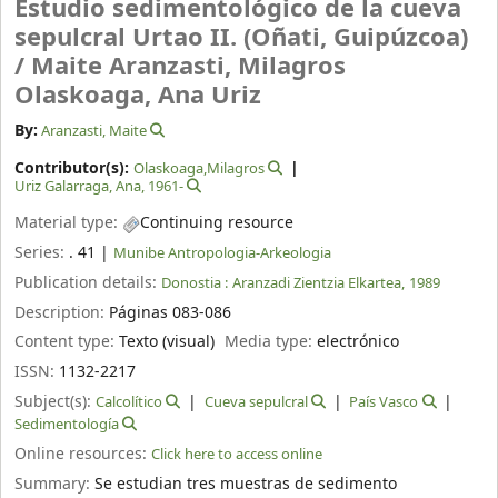
Estudio sedimentológico de la cueva
sepulcral Urtao II. (Oñati, Guipúzcoa)
/
Maite Aranzasti, Milagros
Olaskoaga, Ana Uriz
By:
Aranzasti, Maite
Contributor(s):
Olaskoaga,Milagros
Uriz Galarraga, Ana
, 1961-
Material type:
Continuing resource
Series:
. 41
|
Munibe Antropologia-Arkeologia
Publication details:
Donostia :
Aranzadi Zientzia Elkartea,
1989
Description:
Páginas 083-086
Content type:
Texto (visual)
Media type:
electrónico
ISSN:
1132-2217
Subject(s):
Calcolítico
Cueva sepulcral
País Vasco
Sedimentología
Online resources:
Click here to access online
Summary:
Se estudian tres muestras de sedimento