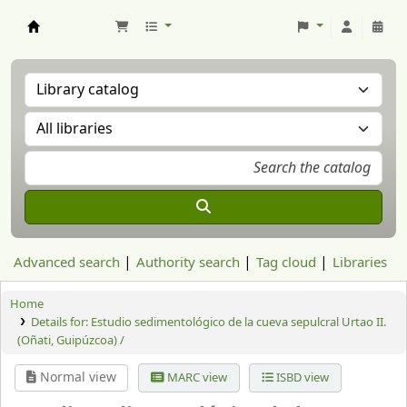
Aranzadi Zientzia Elkartea Liburutegia
Advanced search
Authority search
Tag cloud
Libraries
Home
Details for:
Estudio sedimentológico de la cueva sepulcral Urtao II.
(Oñati, Guipúzcoa) /
Normal view
MARC view
ISBD view