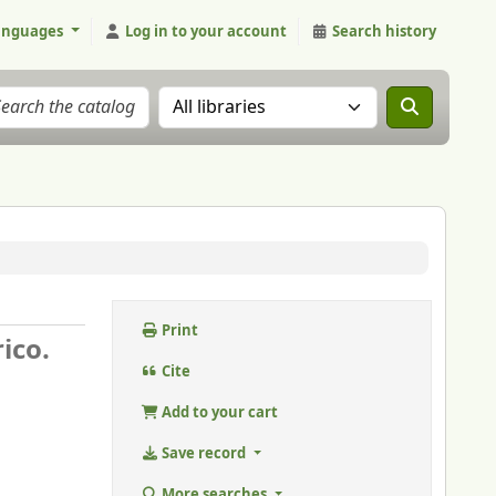
anguages
Log in to your account
Search history
Search the catalog in:
Print
ico.
Cite
Add to your cart
Save record
More searches