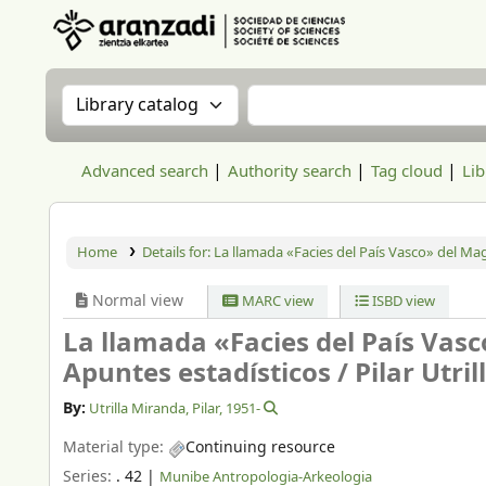
Aranzadi Zientzia Elkartea Liburutegia
Search the catalog by:
Search the catalog
Advanced search
Authority search
Tag cloud
Lib
Home
Details for:
La llamada «Facies del País Vasco» del Mag
Normal view
MARC view
ISBD view
La llamada «Facies del País Vasc
Apuntes estadísticos /
Pilar Utril
By:
Utrilla Miranda, Pilar
, 1951-
Material type:
Continuing resource
Series:
. 42
|
Munibe Antropologia-Arkeologia