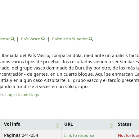
iense
País Vasco
Paleolítico Superior
, llamada del País Vasco, comparándola, mediante un análisis factor
ados varios tipos de pruebas, los resultados vienen a ser similare
n lado, del grupo vasco dominado de Duruthy por otro, de los más t
ncentración» de gentes, en un cuarto bloque. Aquí se enmarcan Cas
tia y en algún caso Aitzbitarte. El grupo vasco y el tardío present
egando a fundirse a veces en un solo grupo.
le.
Log in to add tags.
Vol info
URL
Status
Páginas 041-054
Link to resource
Not for loa