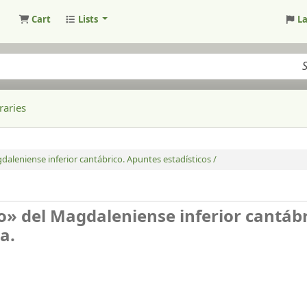
Cart
Lists
L
raries
daleniense inferior cantábrico. Apuntes estadísticos /
o» del Magdaleniense inferior cantábr
la.