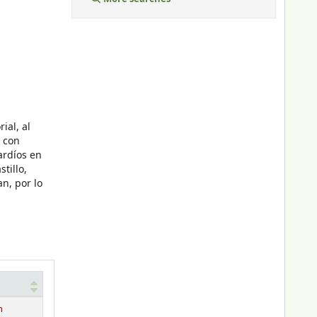
ial, al
s con
ardíos en
tillo,
an, por lo
n