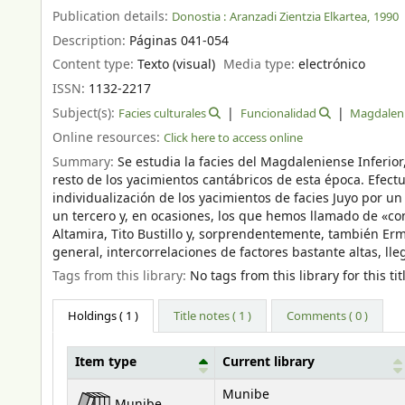
Publication details:
Donostia :
Aranzadi Zientzia Elkartea,
1990
Description:
Páginas 041-054
Content type:
Texto (visual)
Media type:
electrónico
ISSN:
1132-2217
Subject(s):
Facies culturales
Funcionalidad
Magdalen
Online resources:
Click here to access online
Summary:
Se estudia la facies del Magdaleniense Inferior
resto de los yacimientos cantábricos de esta época. Efectu
individualización de los yacimientos de facies Juyo por u
un tercero y, en ocasiones, los que hemos llamado de «co
Altamira, Tito Bustillo y, sorprendentemente, también Ermit
general, intercorrelaciones de factores bastante altas, ll
Tags from this library:
No tags from this library for this tit
Holdings
( 1 )
Title notes ( 1 )
Comments ( 0 )
Item type
Current library
Holdings
Munibe
Munibe