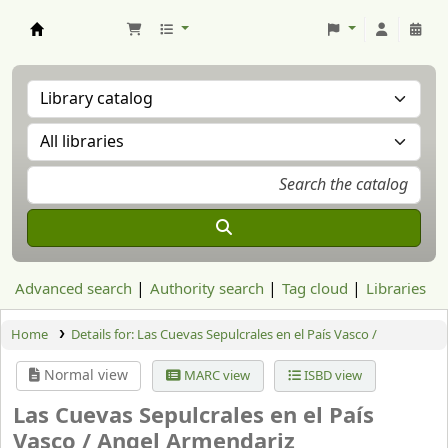
Aranzadi Zientzia Elkartea Liburutegia
Advanced search
Authority search
Tag cloud
Libraries
Home
Details for:
Las Cuevas Sepulcrales en el País Vasco /
Normal view
MARC view
ISBD view
Las Cuevas Sepulcrales en el País
Vasco /
Angel Armendariz