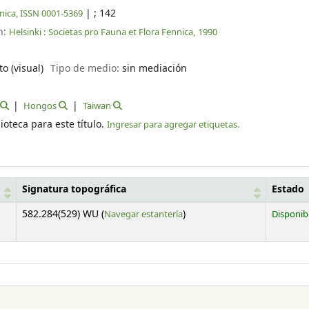
|
; 142
nica, ISSN 0001-5369
n:
Helsinki :
Societas pro Fauna et Flora Fennica,
1990
to (visual)
Tipo de medio:
sin mediación
Hongos
Taiwan
ioteca para este título.
Ingresar para agregar etiquetas.
Signatura topográfica
Estado
(Abre debajo)
582.284(529) WU (
Navegar estantería
)
Disponib