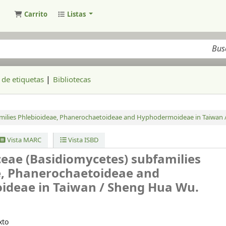
Carrito
Listas
ogo
de etiquetas
Bibliotecas
amilies Phlebioideae, Phanerochaetoideae and Hyphodermoideae in Taiwan 
Vista MARC
Vista ISBD
ceae (Basidiomycetes) subfamilies
e, Phanerochaetoideae and
deae in Taiwan /
Sheng Hua Wu.
xto