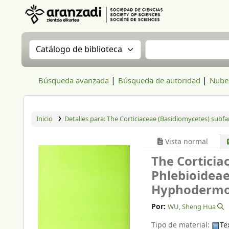
Aranzadi Zientzia Elkartea Liburutegia
Buscar en el catálogo por:
Buscar en el catál
Búsqueda avanzada
Búsqueda de autoridad
Nube 
Inicio
Detalles para:
The Corticiaceae (Basidiomycetes) subf
Vista normal
The Corticia
Phlebioidea
Hyphodermoi
Por:
WU, Sheng Hua
Tipo de material:
Te