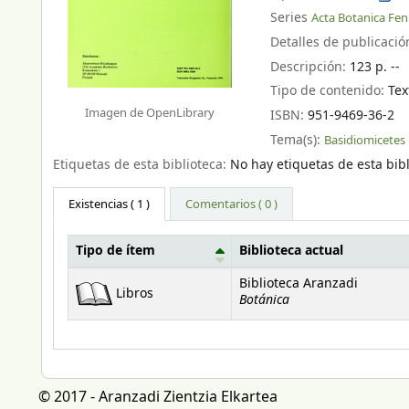
Series
Acta Botanica Fen
Detalles de publicació
Descripción:
123 p. --
Tipo de contenido:
Tex
Imagen de OpenLibrary
ISBN:
951-9469-36-2
Tema(s):
Basidiomicetes
Etiquetas de esta biblioteca:
No hay etiquetas de esta bibl
Existencias
( 1 )
Comentarios ( 0 )
Tipo de ítem
Biblioteca actual
Existencias
Biblioteca Aranzadi
Libros
Botánica
© 2017 - Aranzadi Zientzia Elkartea