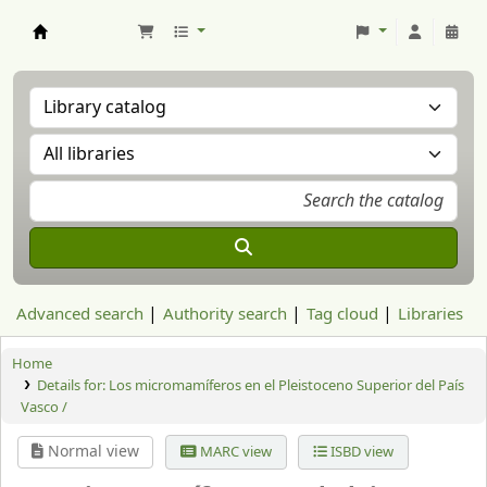
Aranzadi Zientzia Elkartea Liburutegia
Advanced search
Authority search
Tag cloud
Libraries
Home
Details for:
Los micromamíferos en el Pleistoceno Superior del País
Vasco /
Normal view
MARC view
ISBD view