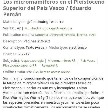
Los micromamíferos en el Pleistoceno
Superior del País Vasco /
Eduardo
Pemán
Material type:
Continuing resource
Series:
. 42
|
Munibe Antropologia-Arkeologia
Publication details:
Donostia :
Aranzadi Zientzia Elkartea,
1990
Description:
Páginas 259-262
Content type:
Texto (visual)
Media type:
electrónico
ISSN:
1132-2217
Subject(s):
Arqueozoología
Micromamíferos
País Vasco
Pleistoceno superior
Revisión
Online resources:
Click here to access online
Summary:
El conocimiento que tenemos de la composición de
la fauna de micromamíferos en las diferentes fases del
Pleistoceno Superior es aún muy incompleta. Faltan
yacimientos con microfauna suficiente en amplios períodos. El
Riss-Würm y los Würm I y II son los menos conocidos. Aunque
las especies presentes en nuestros yacimientos están poco
significadas climáticamente, los micromamíferos se revelan