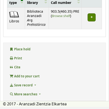
type
library
Call number
Holdings
Biblioteca
903.5(460.35) PRE
(Opens below)
Aranzadi
(
Browse shelf
)
Arq.
Libros
Prehistórica
Place hold
Print
Cite
Add to your cart
Save record
More searches
© 2017 - Aranzadi Zientzia Elkartea