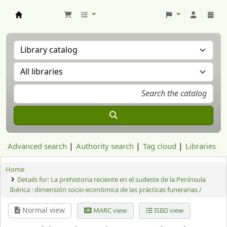
Aranzadi Zientzia Elkartea Liburutegia
Advanced search
Authority search
Tag cloud
Libraries
Home
Details for:
La prehistoria reciente en el sudeste de la Península
Ibérica : dimensión socio-económica de las prácticas funerarias /
Normal view
MARC view
ISBD view