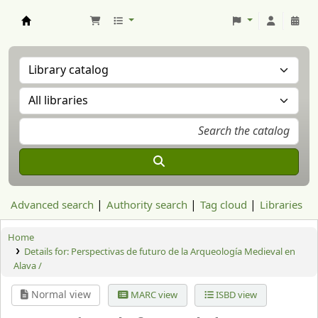
Aranzadi Zientzia Elkartea Liburutegia
Advanced search
Authority search
Tag cloud
Libraries
Home
Details for:
Perspectivas de futuro de la Arqueología Medieval en
Alava /
Normal view
MARC view
ISBD view