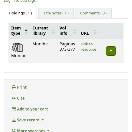
Log in to add tags.
Holdings
( 1 )
Title notes ( 1 )
Comments ( 0 )
Item
Current
Vol
type
library
info
URL
Holdings
Munibe
Páginas
Link to
373-377
resource
Munibe
Print
Cite
Add to your cart
Save record
More searches