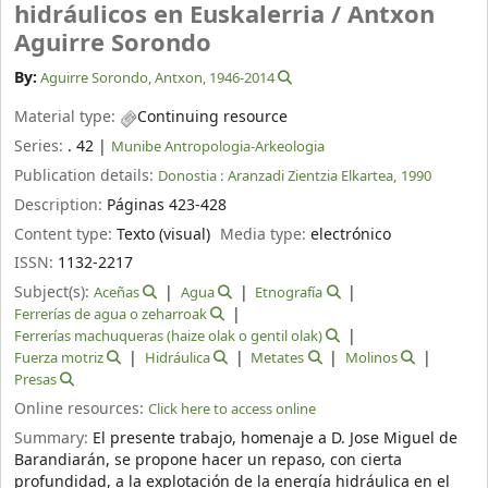
hidráulicos en Euskalerria /
Antxon
Aguirre Sorondo
By:
Aguirre Sorondo, Antxon
, 1946-2014
Material type:
Continuing resource
Series:
. 42
|
Munibe Antropologia-Arkeologia
Publication details:
Donostia :
Aranzadi Zientzia Elkartea,
1990
Description:
Páginas 423-428
Content type:
Texto (visual)
Media type:
electrónico
ISSN:
1132-2217
Subject(s):
Aceñas
Agua
Etnografía
Ferrerías de agua o zeharroak
Ferrerías machuqueras (haize olak o gentil olak)
Fuerza motriz
Hidráulica
Metates
Molinos
Presas
Online resources:
Click here to access online
Summary:
El presente trabajo, homenaje a D. Jose Miguel de
Barandiarán, se propone hacer un repaso, con cierta
profundidad, a la explotación de la energía hidráulica en el