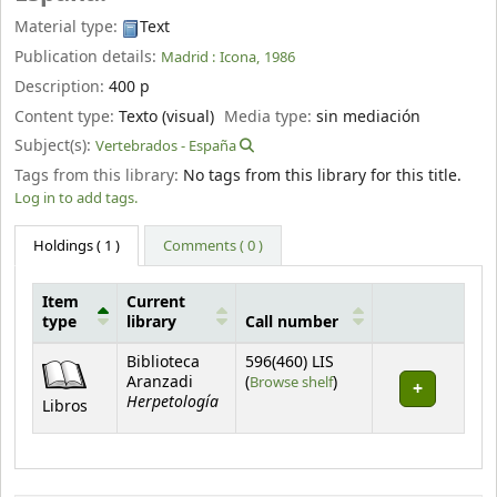
Material type:
Text
Publication details:
Madrid :
Icona,
1986
Description:
400 p
Content type:
Texto (visual)
Media type:
sin mediación
Subject(s):
Vertebrados - España
Tags from this library:
No tags from this library for this title.
Log in to add tags.
Holdings
( 1 )
Comments ( 0 )
Item
Current
type
library
Call number
Holdings
Biblioteca
596(460) LIS
(Opens below)
Aranzadi
(
Browse shelf
)
Herpetología
Libros