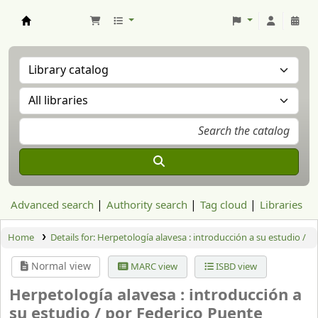
Aranzadi Zientzia Elkartea Liburutegia
Advanced search
Authority search
Tag cloud
Libraries
Home
Details for:
Herpetología alavesa :
introducción a su estudio /
Normal view
MARC view
ISBD view
Herpetología alavesa : introducción a
su estudio /
por Federico Puente