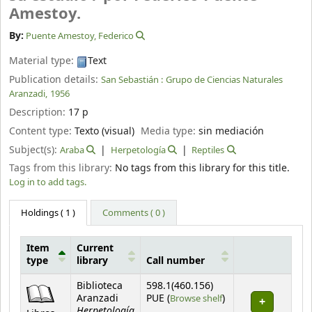
Amestoy.
By:
Puente Amestoy, Federico
Material type:
Text
Publication details:
San Sebastián :
Grupo de Ciencias Naturales
Aranzadi,
1956
Description:
17 p
Content type:
Texto (visual)
Media type:
sin mediación
Subject(s):
Araba
Herpetología
Reptiles
Tags from this library:
No tags from this library for this title.
Log in to add tags.
Holdings
( 1 )
Comments ( 0 )
Item
Current
type
library
Call number
Holdings
Biblioteca
598.1(460.156)
(Opens below)
Aranzadi
PUE (
Browse shelf
)
Herpetología