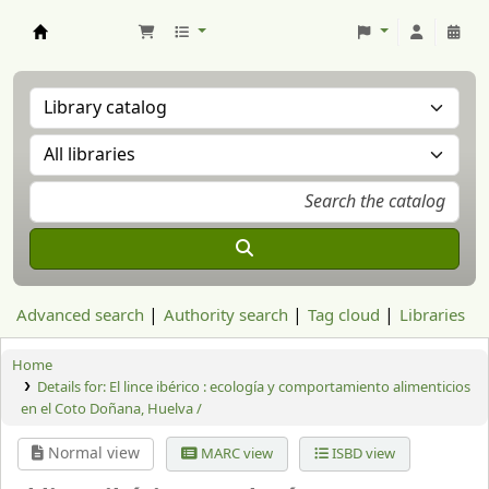
Aranzadi Zientzia Elkartea Liburutegia
Advanced search
Authority search
Tag cloud
Libraries
Home
Details for:
El lince ibérico : ecología y comportamiento alimenticios
en el Coto Doñana, Huelva /
Normal view
MARC view
ISBD view