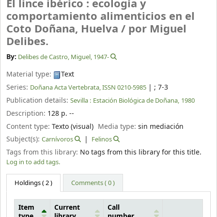
El lince ibérico : ecología y
comportamiento alimenticios en el
Coto Doñana, Huelva /
por Miguel
Delibes.
By:
Delibes de Castro, Miguel
, 1947-
Material type:
Text
Series:
|
; 7-3
Doñana Acta Vertebrata, ISSN 0210-5985
Publication details:
Sevilla :
Estación Biológica de Doñana,
1980
Description:
128 p. --
Content type:
Texto (visual)
Media type:
sin mediación
Subject(s):
Carnívoros
Felinos
Tags from this library:
No tags from this library for this title.
Log in to add tags.
Holdings
( 2 )
Comments ( 0 )
Item
Current
Call
type
library
number