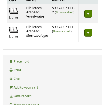
Holdings
Biblioteca
599.742.7 DEL-
(Opens below)
Aranzadi
2 (
Browse shelf
)
Vertebrados
Libros
Biblioteca
599.742.7 DEL
(Opens below)
Aranzadi
(
Browse shelf
)
Mastozoología
Libros
Place hold
Print
Cite
Add to your cart
Save record
More searches