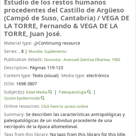
Estudio de los restos humanos
procedentes del Castillo de Argüeso
(Campó de Suso, Cantabria) /
VEGA DE
LA TORRE, Fernando & VEGA DE LA
TORRE, Juan José.
Material type:
Continuing resource
Series:
. 8
|
Munibe. Suplemento
Publication details:
Donostia :
Aranzadi Zientzia Elkartea,
1992
Description:
Páginas 119-123
Content type:
Texto (visual)
Media type:
electrónico
ISSN:
1698-3807
Subject(s):
Edad Media
Paleopatología
Quiste Epidermoide
Online resources:
Click here to access online
Summary:
Se describen las características antropológicas y
paleopatológicas de un individuo procedente de una
necrópolis de la época altomedieval.
Tags from this library:
No tags from this library for this title.