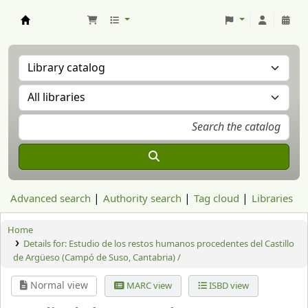
Aranzadi Zientzia Elkartea Liburutegia
Advanced search
Authority search
Tag cloud
Libraries
Home
Details for:
Estudio de los restos humanos procedentes del Castillo
de Argüeso (Campó de Suso, Cantabria) /
Normal view
MARC view
ISBD view