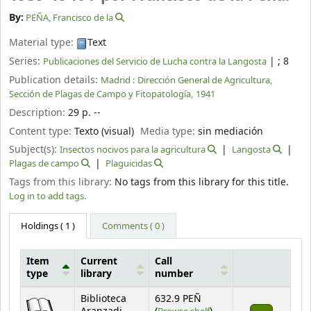
By:
PEÑA, Francisco de la
Material type:
Text
Series:
|
; 8
Publicaciones del Servicio de Lucha contra la Langosta
Publication details:
Madrid :
Dirección General de Agricultura,
Sección de Plagas de Campo y Fitopatología,
1941
Description:
29 p. --
Content type:
Texto (visual)
Media type:
sin mediación
Subject(s):
Insectos nocivos para la agricultura
Langosta
Plagas de campo
Plaguicidas
Tags from this library:
No tags from this library for this title.
Log in to add tags.
Holdings
( 1 )
Comments ( 0 )
Item
Current
Call
type
library
number
Holdings
Biblioteca
632.9 PEÑ
(Opens below)