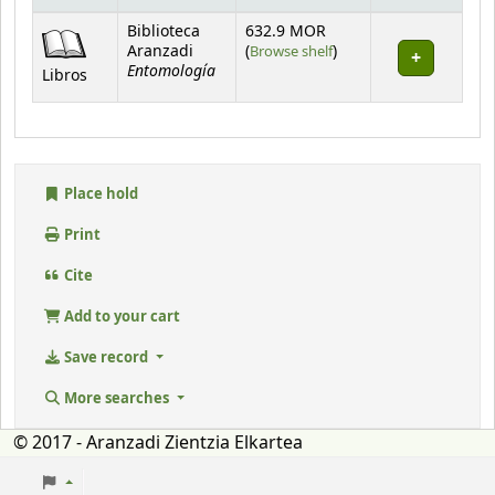
Holdings
Biblioteca
632.9 MOR
(Opens below)
Aranzadi
(
Browse shelf
)
Entomología
Libros
Place hold
Print
Cite
Add to your cart
Save record
More searches
© 2017 - Aranzadi Zientzia Elkartea