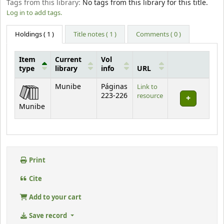
Tags from this library:
No tags from this library for this title.
Log in to add tags.
Holdings
( 1 )
Title notes ( 1 )
Comments ( 0 )
Item
Current
Vol
type
library
info
URL
Holdings
Munibe
Páginas
Link to
223-226
resource
Munibe
Print
Cite
Add to your cart
Save record