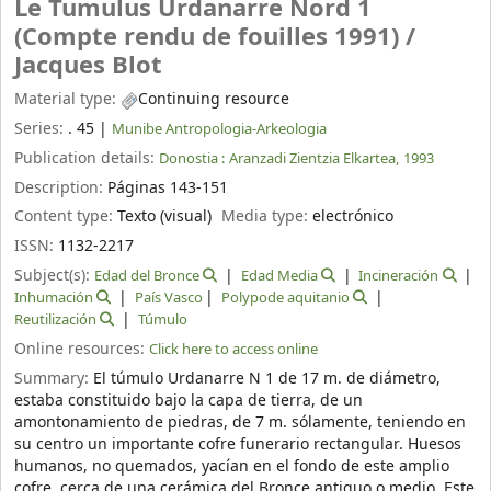
Le Tumulus Urdanarre Nord 1
(Compte rendu de fouilles 1991) /
Jacques Blot
Material type:
Continuing resource
Series:
. 45
|
Munibe Antropologia-Arkeologia
Publication details:
Donostia :
Aranzadi Zientzia Elkartea,
1993
Description:
Páginas 143-151
Content type:
Texto (visual)
Media type:
electrónico
ISSN:
1132-2217
Subject(s):
Edad del Bronce
Edad Media
Incineración
Inhumación
País Vasco
Polypode aquitanio
Reutilización
Túmulo
Online resources:
Click here to access online
Summary:
El túmulo Urdanarre N 1 de 17 m. de diámetro,
estaba constituido bajo la capa de tierra, de un
amontonamiento de piedras, de 7 m. sólamente, teniendo en
su centro un importante cofre funerario rectangular. Huesos
humanos, no quemados, yacían en el fondo de este amplio
cofre, cerca de una cerámica del Bronce antiguo o medio. Este