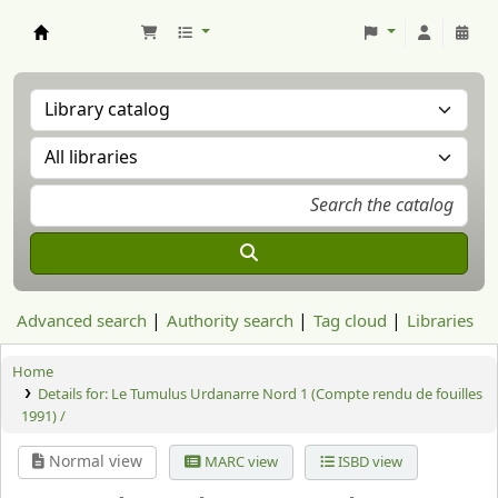
Aranzadi Zientzia Elkartea Liburutegia
Advanced search
Authority search
Tag cloud
Libraries
Home
Details for:
Le Tumulus Urdanarre Nord 1 (Compte rendu de fouilles
1991) /
Normal view
MARC view
ISBD view